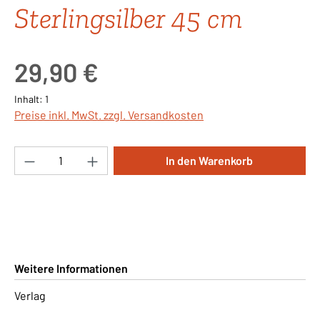
Sterlingsilber 45 cm
Regulärer Preis:
29,90 €
Inhalt:
1
Preise inkl. MwSt. zzgl. Versandkosten
Produkt Anzahl: Gib den gewünschten Wert ei
In den Warenkorb
Weitere Informationen
Verlag