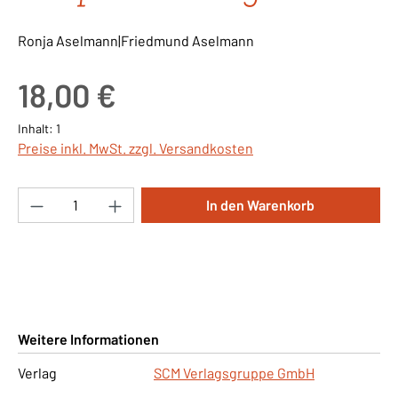
Ronja Aselmann|Friedmund Aselmann
Regulärer Preis:
18,00 €
Inhalt:
1
Preise inkl. MwSt. zzgl. Versandkosten
Produkt Anzahl: Gib den gewünschten Wert ei
In den Warenkorb
Weitere Informationen
Verlag
SCM Verlagsgruppe GmbH