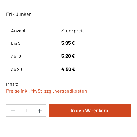
Erik Junker
Anzahl
Stückpreis
5,95 €
Bis
9
5,20 €
Ab
10
4,50 €
Ab
20
Inhalt:
1
Preise inkl. MwSt. zzgl. Versandkosten
Produkt Anzahl: Gib den gewünschten Wert ei
In den Warenkorb