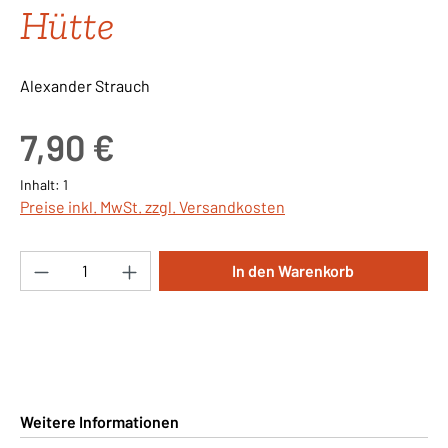
Hütte
Alexander Strauch
Regulärer Preis:
7,90 €
Inhalt:
1
Preise inkl. MwSt. zzgl. Versandkosten
Produkt Anzahl: Gib den gewünschten Wert ei
In den Warenkorb
Weitere Informationen