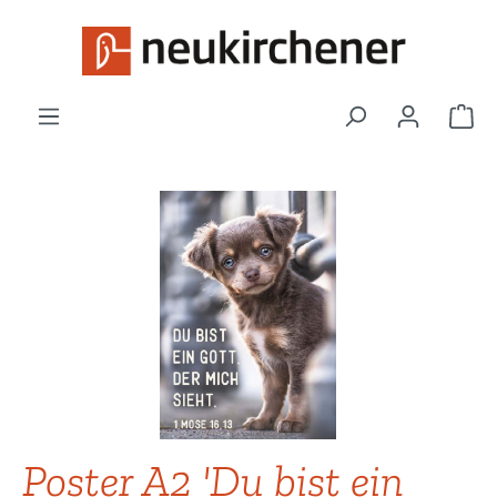
Zum Hauptinhalt springen
War
Bildergalerie überspringen
Poster A2 'Du bist ein