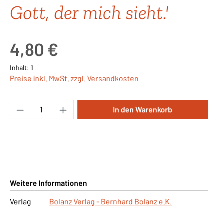
Gott, der mich sieht.'
Regulärer Preis:
4,80 €
Inhalt:
1
Preise inkl. MwSt. zzgl. Versandkosten
Produkt Anzahl: Gib den gewünschten Wert ei
In den Warenkorb
Weitere Informationen
Verlag
Bolanz Verlag - Bernhard Bolanz e.K.