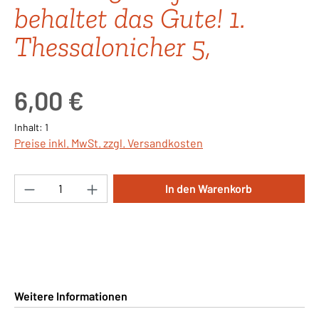
behaltet das Gute! 1.
Thessalonicher 5,
Regulärer Preis:
6,00 €
Inhalt:
1
Preise inkl. MwSt. zzgl. Versandkosten
Produkt Anzahl: Gib den gewünschten Wert ei
In den Warenkorb
Weitere Informationen