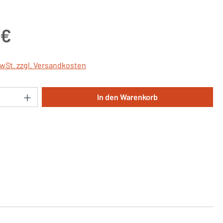
is:
 €
MwSt. zzgl. Versandkosten
Anzahl: Gib den gewünschten Wert ein oder 
In den Warenkorb