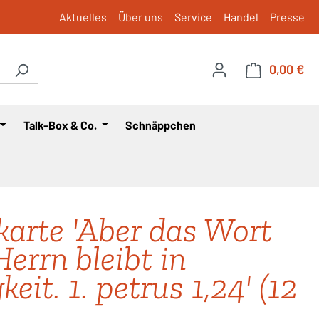
Aktuelles
Über uns
Service
Handel
Presse
0,00 €
War
Talk-Box & Co.
Schnäppchen
karte 'Aber das Wort
Herrn bleibt in
eit. 1. petrus 1,24' (12