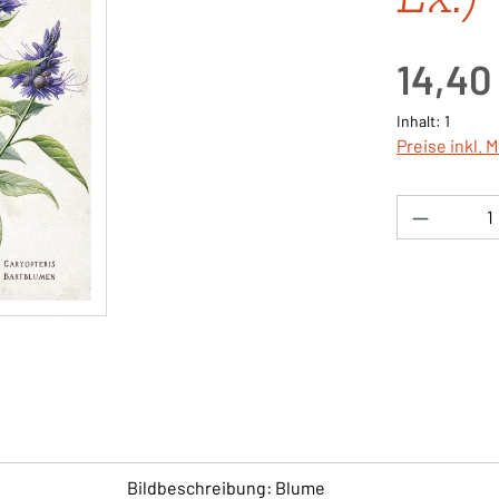
Regulärer Pre
14,40
Inhalt:
1
Preise inkl. 
Produkt 
Bildbeschreibung: Blume