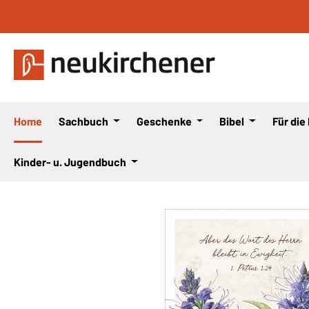
 Hauptinhalt springen
Zur Suche springen
Zur Hauptnavigation springen
Home
Sachbuch
Geschenke
Bibel
Für die
Kinder- u. Jugendbuch
Bildergalerie überspringen