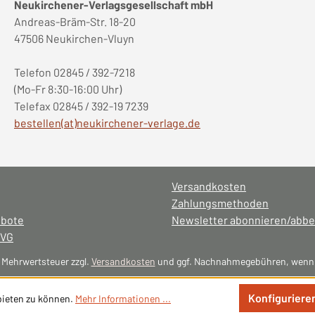
Neukirchener-Verlagsgesellschaft mbH
Andreas-Bräm-Str. 18-20
47506 Neukirchen-Vluyn
Telefon 02845 / 392-7218
(Mo-Fr 8:30-16:00 Uhr)
Telefax 02845 / 392-19 7239
bestellen(at)neukirchener-verlage.de
Versandkosten
Zahlungsmethoden
ebote
Newsletter abonnieren/abbe
NVG
l. Mehrwertsteuer zzgl.
Versandkosten
und ggf. Nachnahmegebühren, wenn 
Konfiguriere
bieten zu können.
Mehr Informationen ...