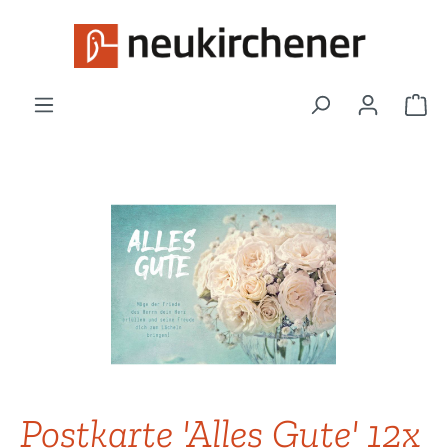
Zum Hauptinhalt springen
War
Bildergalerie überspringen
Postkarte 'Alles Gute' 12x