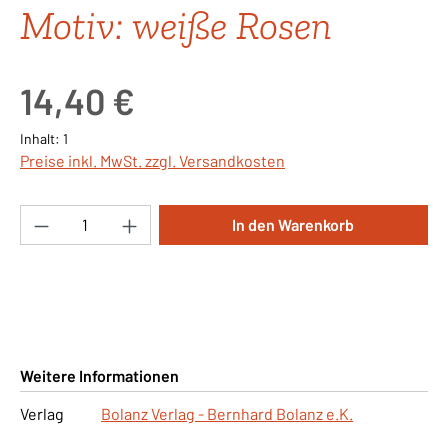
Motiv: weiße Rosen
Regulärer Preis:
14,40 €
Inhalt:
1
Preise inkl. MwSt. zzgl. Versandkosten
Produkt Anzahl: Gib den gewünschten Wert ei
In den Warenkorb
Weitere Informationen
Verlag
Bolanz Verlag - Bernhard Bolanz e.K.