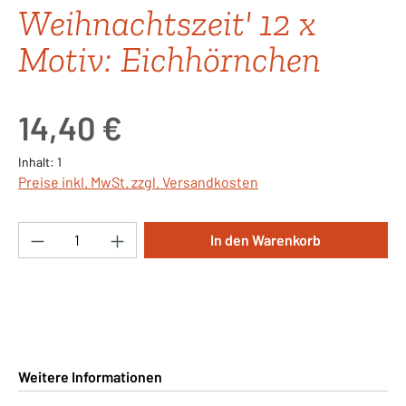
Weihnachtszeit' 12 x
Motiv: Eichhörnchen
Regulärer Preis:
14,40 €
Inhalt:
1
Preise inkl. MwSt. zzgl. Versandkosten
Produkt Anzahl: Gib den gewünschten Wert ei
In den Warenkorb
Weitere Informationen