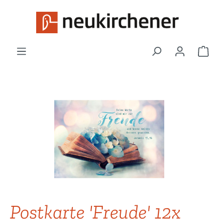
Zum Hauptinhalt springen
War
Bildergalerie überspringen
Postkarte 'Freude' 12x