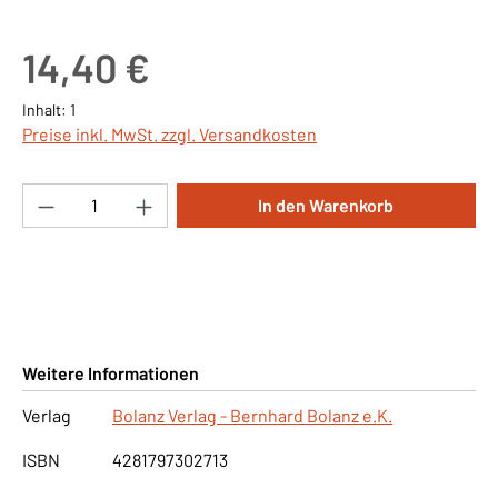
Regulärer Preis:
14,40 €
Inhalt:
1
Preise inkl. MwSt. zzgl. Versandkosten
Produkt Anzahl: Gib den gewünschten Wert ei
In den Warenkorb
Weitere Informationen
Verlag
Bolanz Verlag - Bernhard Bolanz e.K.
ISBN
4281797302713