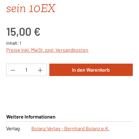
sein 10EX
Regulärer Preis:
15,00 €
Inhalt:
1
Preise inkl. MwSt. zzgl. Versandkosten
Produkt Anzahl: Gib den gewünschten Wert ei
In den Warenkorb
Weitere Informationen
Verlag
Bolanz Verlag - Bernhard Bolanz e.K.