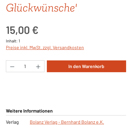
Glückwünsche'
Regulärer Preis:
15,00 €
Inhalt:
1
Preise inkl. MwSt. zzgl. Versandkosten
Produkt Anzahl: Gib den gewünschten Wert ei
In den Warenkorb
Weitere Informationen
Verlag
Bolanz Verlag - Bernhard Bolanz e.K.