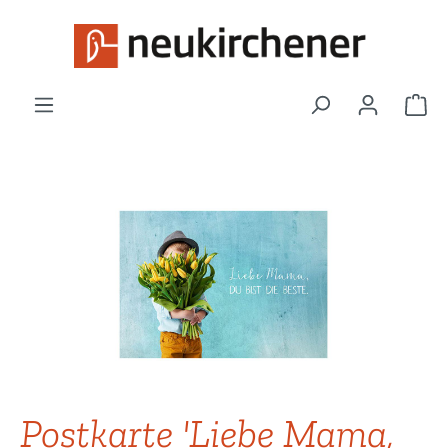
Zum Hauptinhalt springen
War
Bildergalerie überspringen
Postkarte 'Liebe Mama,