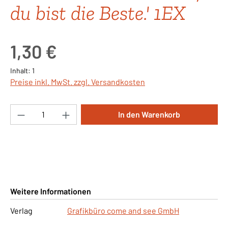
du bist die Beste.' 1EX
Regulärer Preis:
1,30 €
Inhalt:
1
Preise inkl. MwSt. zzgl. Versandkosten
Produkt Anzahl: Gib den gewünschten Wert ei
In den Warenkorb
Weitere Informationen
Verlag
Grafikbüro come and see GmbH