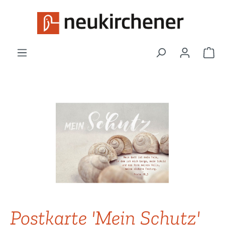
Zum Hauptinhalt springen
War
Bildergalerie überspringen
Postkarte 'Mein Schutz'