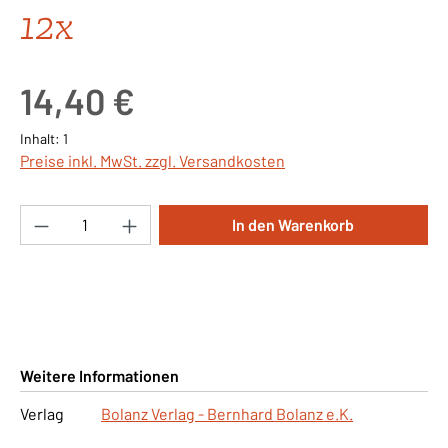
12x
Regulärer Preis:
14,40 €
Inhalt:
1
Preise inkl. MwSt. zzgl. Versandkosten
Produkt Anzahl: Gib den gewünschten Wert ei
In den Warenkorb
Weitere Informationen
Verlag
Bolanz Verlag - Bernhard Bolanz e.K.