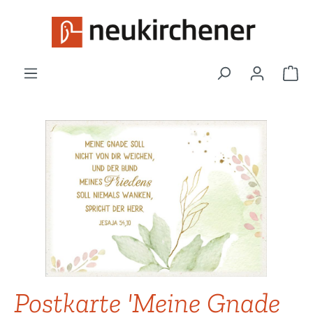
Zum Hauptinhalt springen
War
Bildergalerie überspringen
Postkarte 'Meine Gnade