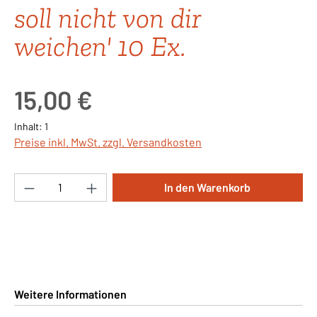
soll nicht von dir
weichen' 10 Ex.
Regulärer Preis:
15,00 €
Inhalt:
1
Preise inkl. MwSt. zzgl. Versandkosten
Produkt Anzahl: Gib den gewünschten Wert ei
In den Warenkorb
Weitere Informationen