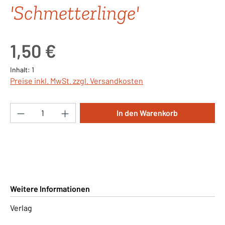
'Schmetterlinge'
Regulärer Preis:
1,50 €
Inhalt:
1
Preise inkl. MwSt. zzgl. Versandkosten
Produkt Anzahl: Gib den gewünschten Wert ei
In den Warenkorb
Weitere Informationen
Verlag