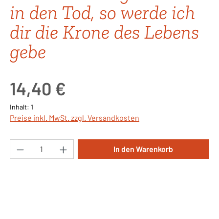
in den Tod, so werde ich
dir die Krone des Lebens
gebe
Regulärer Preis:
14,40 €
Inhalt:
1
Preise inkl. MwSt. zzgl. Versandkosten
Produkt Anzahl: Gib den gewünschten Wert ei
In den Warenkorb