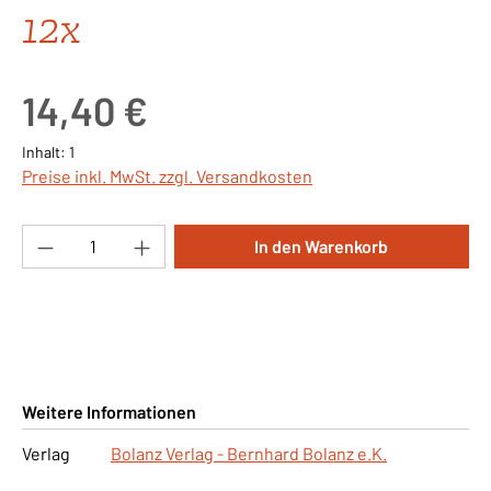
12x
Regulärer Preis:
14,40 €
Inhalt:
1
Preise inkl. MwSt. zzgl. Versandkosten
Produkt Anzahl: Gib den gewünschten Wert ei
In den Warenkorb
Weitere Informationen
Verlag
Bolanz Verlag - Bernhard Bolanz e.K.