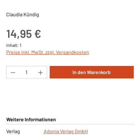
Claudia Kündig
Regulärer Preis:
14,95 €
Inhalt:
1
Preise inkl. MwSt. zzgl. Versandkosten
Produkt Anzahl: Gib den gewünschten Wert ei
In den Warenkorb
Weitere Informationen
Verlag
Adonia Verlag GmbH