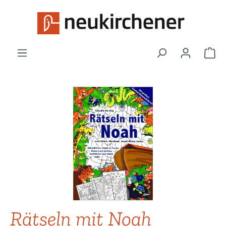
Zum Hauptinhalt springen
War
Bildergalerie überspringen
Rätseln mit Noah