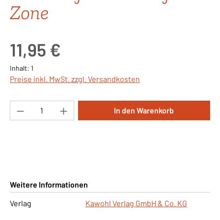
Zone
Regulärer Preis:
11,95 €
Inhalt:
1
Preise inkl. MwSt. zzgl. Versandkosten
Produkt Anzahl: Gib den gewünschten Wert ei
In den Warenkorb
Weitere Informationen
Verlag
Kawohl Verlag GmbH & Co. KG