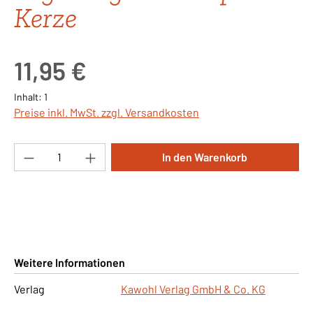
Kerze
Regulärer Preis:
11,95 €
Inhalt:
1
Preise inkl. MwSt. zzgl. Versandkosten
Produkt Anzahl: Gib den gewünschten Wert ei
In den Warenkorb
Weitere Informationen
Verlag
Kawohl Verlag GmbH & Co. KG