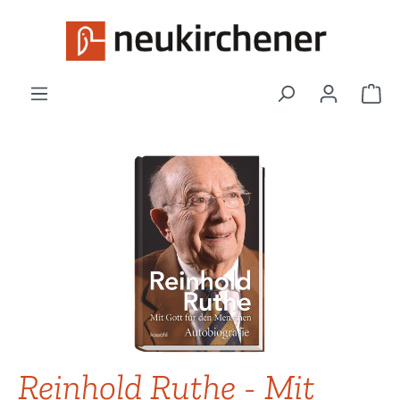
Zum Hauptinhalt springen
War
Bildergalerie überspringen
Reinhold Ruthe - Mit