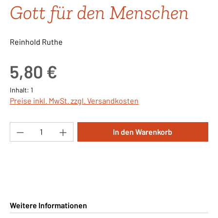
Gott für den Menschen
Reinhold Ruthe
Regulärer Preis:
5,80 €
Inhalt:
1
Preise inkl. MwSt. zzgl. Versandkosten
Produkt Anzahl: Gib den gewünschten Wert ei
In den Warenkorb
Weitere Informationen