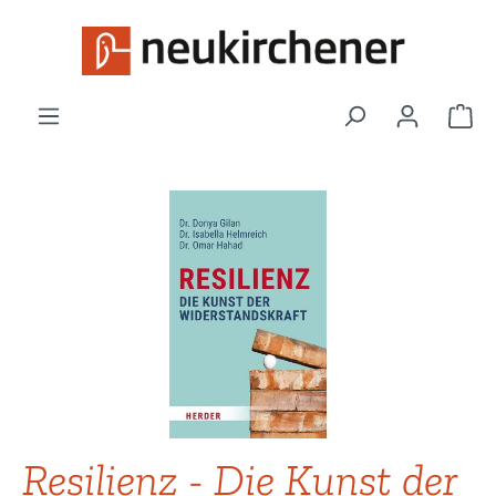
Zum Hauptinhalt springen
War
Bildergalerie überspringen
Resilienz - Die Kunst der