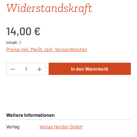
Widerstandskraft
Regulärer Preis:
14,00 €
Inhalt:
1
Preise inkl. MwSt. zzgl. Versandkosten
Produkt Anzahl: Gib den gewünschten Wert ei
In den Warenkorb
Weitere Informationen
Verlag
Verlag Herder GmbH