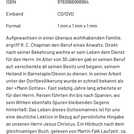
ISBN
9783866998964
Einband
CD/DVD
Format
1 mm x 1 mm x 1 mm
Aufgewachsen in einer überaus wohlhabenden Familie,
ergriff R. C. Chapman den Beruf eines Anwalts. Direkt
nach seiner Bekehrung weihte er sein Leben dem Dienst
für den Herrn. Im Alter von 30 Jahren gab er seinen Beruf
auf, verschenkte all seinen Besitz und begann, seinem
Heiland in Barnstaple/Devon zu dienen. In seiner Arbeit
unter der Dorfbevölkerung wurde er schnell bekannt als
der »Mann Gottes«. Fast siebzig Jahre lang arbeitete er
für den Herrn. Reisen führten ihn bis nach Spanien, wo
sein Wirken ebenfalls Spuren bleibenden Segens
hinterließ. Das Leben dieses Gottesmannes ist für uns
eine deutliche Lektion in Bezug auf persönliche Hingabe
an unseren Herrn Jesus Christus. Ein Hörbuch nach dem
gleichnamigen Buch, gelesen von Martin Falk Laufzeit: ca.