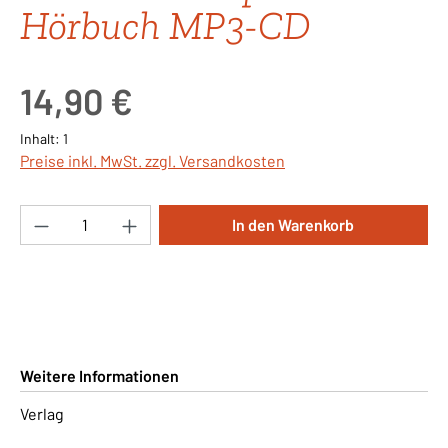
Hörbuch MP3-CD
Regulärer Preis:
14,90 €
Inhalt:
1
Preise inkl. MwSt. zzgl. Versandkosten
Produkt Anzahl: Gib den gewünschten Wert ei
In den Warenkorb
Weitere Informationen
Verlag