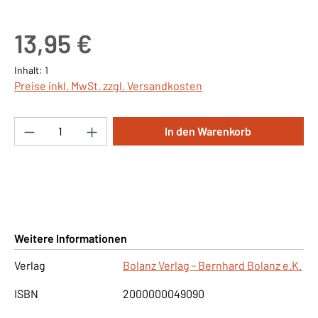
Regulärer Preis:
13,95 €
Inhalt:
1
Preise inkl. MwSt. zzgl. Versandkosten
Produkt Anzahl: Gib den gewünschten Wert ei
In den Warenkorb
Weitere Informationen
Verlag
Bolanz Verlag - Bernhard Bolanz e.K.
ISBN
2000000049090