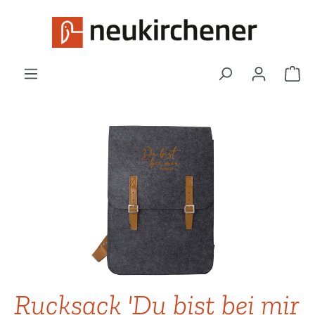
Zum Hauptinhalt springen
War
Bildergalerie überspringen
Rucksack 'Du bist bei mir