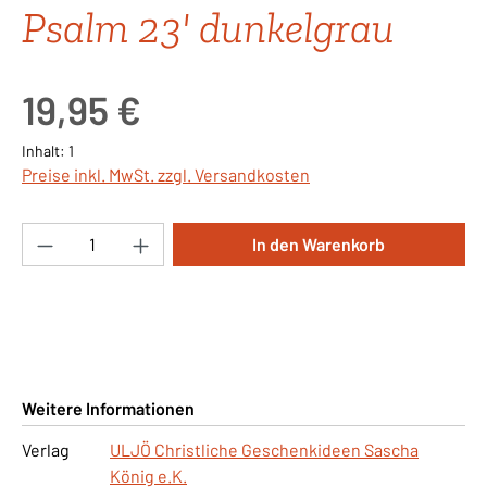
Psalm 23' dunkelgrau
Regulärer Preis:
19,95 €
Inhalt:
1
Preise inkl. MwSt. zzgl. Versandkosten
Produkt Anzahl: Gib den gewünschten Wert ei
In den Warenkorb
Weitere Informationen
Verlag
ULJÖ Christliche Geschenkideen Sascha
König e.K.