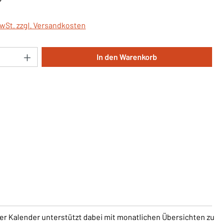
MwSt. zzgl. Versandkosten
Anzahl: Gib den gewünschten Wert ein oder 
In den Warenkorb
ser Kalender unterstützt dabei mit monatlichen Übersichten zu