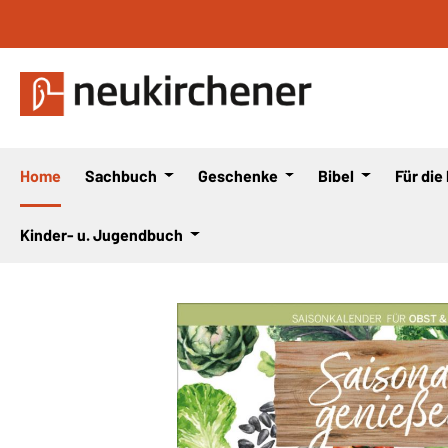
 Hauptinhalt springen
Zur Suche springen
Zur Hauptnavigation springen
Home
Sachbuch
Geschenke
Bibel
Für die
Kinder- u. Jugendbuch
Bildergalerie überspringen