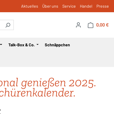
Aktuelles
Über uns
Service
Handel
Presse
0,00 €
War
Talk-Box & Co.
Schnäppchen
onal genießen 2025.
chürenkalender.
is:
€