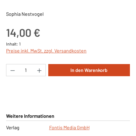
Sophia Nestvogel
Regulärer Preis:
14,00 €
Inhalt:
1
Preise inkl. MwSt. zzgl. Versandkosten
Produkt Anzahl: Gib den gewünschten Wert ei
In den Warenkorb
Weitere Informationen
Verlag
Fontis Media GmbH