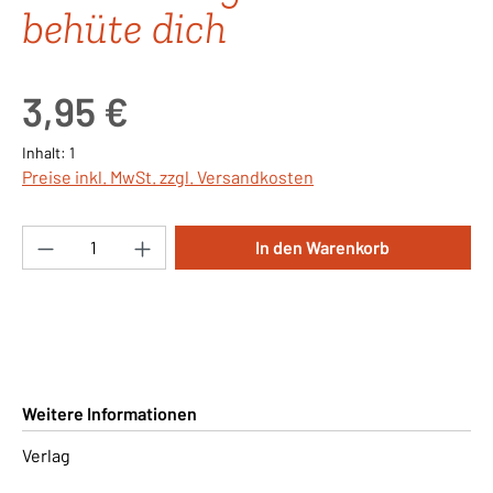
behüte dich
Regulärer Preis:
3,95 €
Inhalt:
1
Preise inkl. MwSt. zzgl. Versandkosten
Produkt Anzahl: Gib den gewünschten Wert ei
In den Warenkorb
Weitere Informationen
Verlag