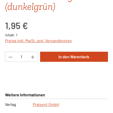
(dunkelgrün)
Regulärer Preis:
1,95 €
Inhalt:
1
Preise inkl. MwSt. zzgl. Versandkosten
Produkt Anzahl: Gib den gewünschten Wert ei
In den Warenkorb
Weitere Informationen
Verlag
Praisent GmbH