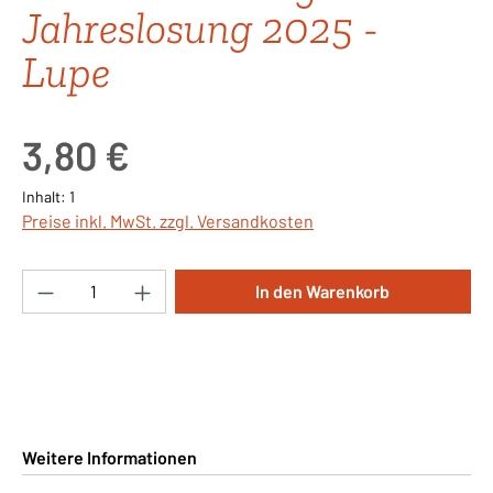
Jahreslosung 2025 -
Lupe
Regulärer Preis:
3,80 €
Inhalt:
1
Preise inkl. MwSt. zzgl. Versandkosten
Produkt Anzahl: Gib den gewünschten Wert ei
In den Warenkorb
Weitere Informationen