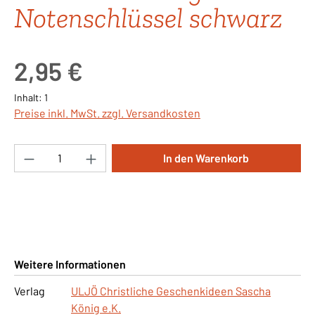
Notenschlüssel schwarz
Regulärer Preis:
2,95 €
Inhalt:
1
Preise inkl. MwSt. zzgl. Versandkosten
Produkt Anzahl: Gib den gewünschten Wert ei
In den Warenkorb
Weitere Informationen
Verlag
ULJÖ Christliche Geschenkideen Sascha
König e.K.