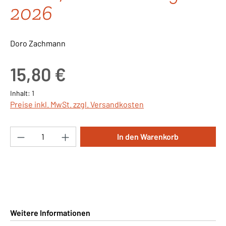
2026
Doro Zachmann
Regulärer Preis:
15,80 €
Inhalt:
1
Preise inkl. MwSt. zzgl. Versandkosten
Produkt Anzahl: Gib den gewünschten Wert ei
In den Warenkorb
Weitere Informationen