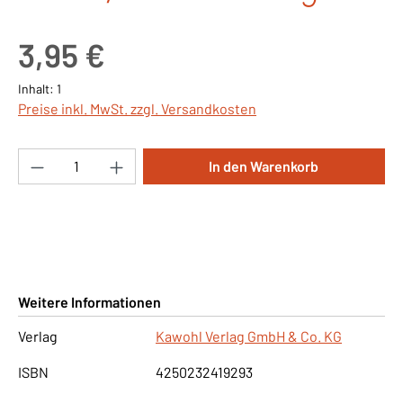
Regulärer Preis:
3,95 €
Inhalt:
1
Preise inkl. MwSt. zzgl. Versandkosten
Produkt Anzahl: Gib den gewünschten Wert ei
In den Warenkorb
Weitere Informationen
Verlag
Kawohl Verlag GmbH & Co. KG
ISBN
4250232419293