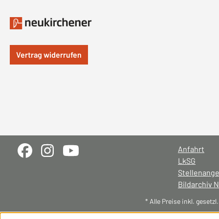
Vertrag widerrufen
Anfahrt
LkSG
Stellenang
Bildarchiv 
* Alle Preise inkl. gesetz