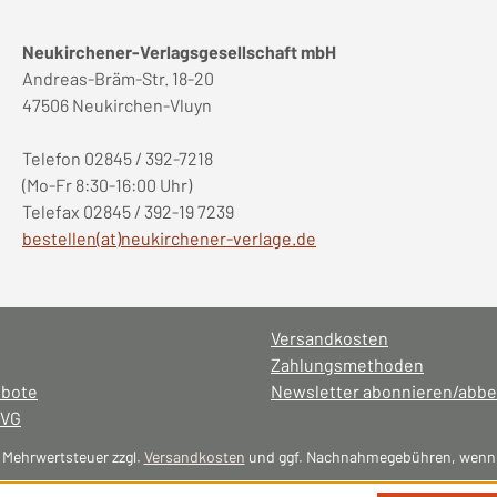
Neukirchener-Verlagsgesellschaft mbH
Andreas-Bräm-Str. 18-20
47506 Neukirchen-Vluyn
Telefon 02845 / 392-7218
(Mo-Fr 8:30-16:00 Uhr)
Telefax 02845 / 392-19 7239
bestellen(at)neukirchener-verlage.de
Versandkosten
Zahlungsmethoden
ebote
Newsletter abonnieren/abbe
NVG
l. Mehrwertsteuer zzgl.
Versandkosten
und ggf. Nachnahmegebühren, wenn 