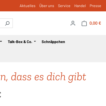
Aktuelles
Über uns
Service
Handel
Presse
0,00 €
War
Talk-Box & Co.
Schnäppchen
n, dass es dich gibt
is:
€