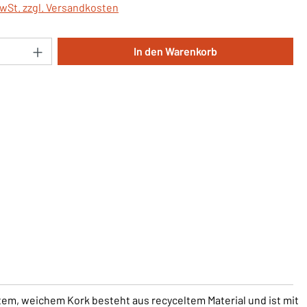
MwSt. zzgl. Versandkosten
Anzahl: Gib den gewünschten Wert ein oder 
In den Warenkorb
em, weichem Kork besteht aus recyceltem Material und ist mit