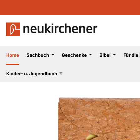
 Hauptinhalt springen
Zur Suche springen
Zur Hauptnavigation springen
Home
Sachbuch
Geschenke
Bibel
Für die
Kinder- u. Jugendbuch
Bildergalerie überspringen