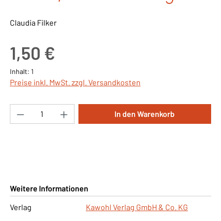
Claudia Filker
Regulärer Preis:
1,50 €
Inhalt:
1
Preise inkl. MwSt. zzgl. Versandkosten
Produkt Anzahl: Gib den gewünschten Wert ei
In den Warenkorb
Weitere Informationen
Verlag
Kawohl Verlag GmbH & Co. KG