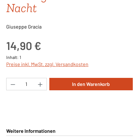
Nacht
Giuseppe Gracia
Regulärer Preis:
14,90 €
Inhalt:
1
Preise inkl. MwSt. zzgl. Versandkosten
Produkt Anzahl: Gib den gewünschten Wert ei
In den Warenkorb
Weitere Informationen