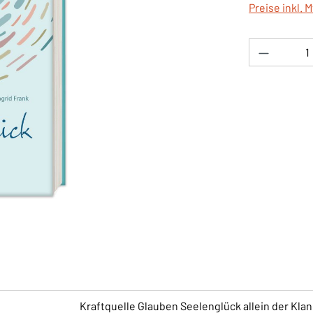
Preise inkl. 
Produkt 
Kraftquelle Glauben Seelenglück allein der Kla