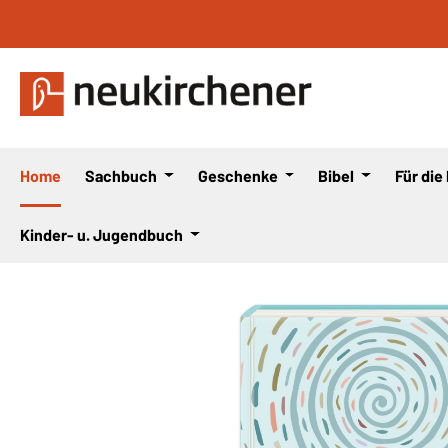
 Hauptinhalt springen
Zur Suche springen
Zur Hauptnavigation springen
Home
Sachbuch
Geschenke
Bibel
Für die
Kinder- u. Jugendbuch
Bildergalerie überspringen