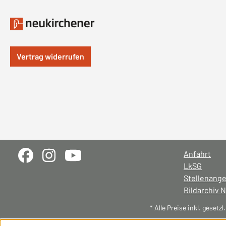
Vertrag widerrufen
Anfahrt
LkSG
Stellenang
Bildarchiv 
* Alle Preise inkl. gesetz