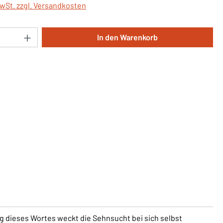
MwSt. zzgl. Versandkosten
Anzahl: Gib den gewünschten Wert ein oder 
In den Warenkorb
ng dieses Wortes weckt die Sehnsucht bei sich selbst