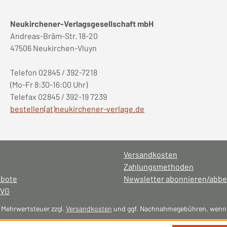
Neukirchener-Verlagsgesellschaft mbH
Andreas-Bräm-Str. 18-20
47506 Neukirchen-Vluyn
Telefon 02845 / 392-7218
(Mo-Fr 8:30-16:00 Uhr)
Telefax 02845 / 392-19 7239
bestellen(at)neukirchener-verlage.de
Versandkosten
Zahlungsmethoden
ebote
Newsletter abonnieren/abbe
NVG
l. Mehrwertsteuer zzgl.
Versandkosten
und ggf. Nachnahmegebühren, wenn 