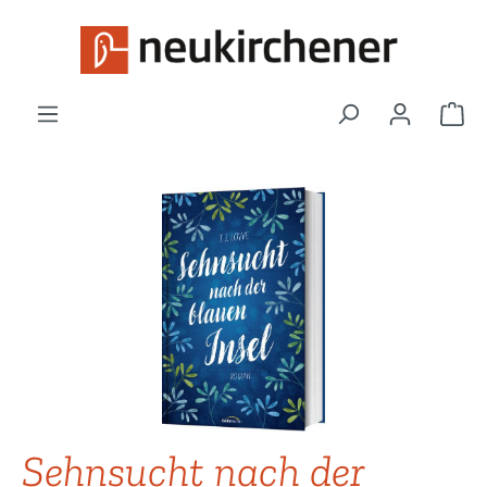
Zum Hauptinhalt springen
War
Bildergalerie überspringen
Sehnsucht nach der