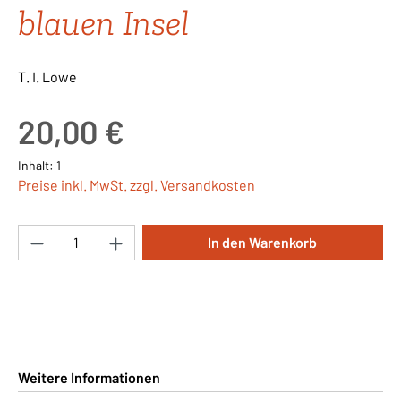
blauen Insel
T. I. Lowe
Regulärer Preis:
20,00 €
Inhalt:
1
Preise inkl. MwSt. zzgl. Versandkosten
Produkt Anzahl: Gib den gewünschten Wert ei
In den Warenkorb
Weitere Informationen