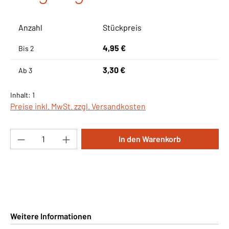
Anzahl
Stückpreis
4,95 €
Bis
2
3,30 €
Ab
3
Inhalt:
1
Preise inkl. MwSt. zzgl. Versandkosten
Produkt Anzahl: Gib den gewünschten Wert ei
In den Warenkorb
Weitere Informationen