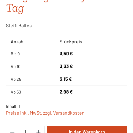
Tag
Steffi Baltes
Anzahl
Stückpreis
3,50 €
Bis
9
3,33 €
Ab
10
3,15 €
Ab
25
2,98 €
Ab
50
Inhalt:
1
Preise inkl. MwSt. zzgl. Versandkosten
Produkt Anzahl: Gib den gewünschten Wert ei
In den Warenkorb