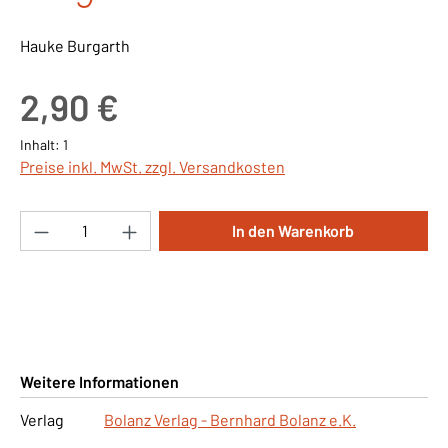
Hauke Burgarth
Regulärer Preis:
2,90 €
Inhalt:
1
Preise inkl. MwSt. zzgl. Versandkosten
Produkt Anzahl: Gib den gewünschten Wert ei
In den Warenkorb
Weitere Informationen
Verlag
Bolanz Verlag - Bernhard Bolanz e.K.