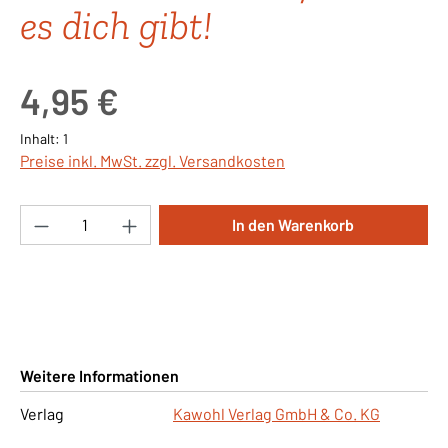
es dich gibt!
Regulärer Preis:
4,95 €
Inhalt:
1
Preise inkl. MwSt. zzgl. Versandkosten
Produkt Anzahl: Gib den gewünschten Wert ei
In den Warenkorb
Weitere Informationen
Verlag
Kawohl Verlag GmbH & Co. KG