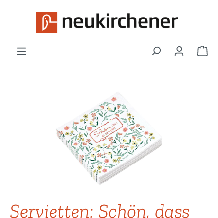
Zum Hauptinhalt springen
War
Bildergalerie überspringen
Servietten: Schön, dass