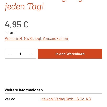
jeden Tag!
Regulärer Preis:
4,95 €
Inhalt:
1
Preise inkl. MwSt. zzgl. Versandkosten
Produkt Anzahl: Gib den gewünschten Wert ei
In den Warenkorb
Weitere Informationen
Verlag
Kawohl Verlag GmbH & Co. KG