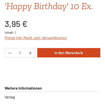
'Happy Birthday' 10 Ex.
Regulärer Preis:
3,95 €
Inhalt:
1
Preise inkl. MwSt. zzgl. Versandkosten
Produkt Anzahl: Gib den gewünschten Wert ei
In den Warenkorb
Weitere Informationen
Verlag