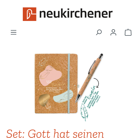
Zum Hauptinhalt springen
War
Bildergalerie überspringen
Set: Gott hat seinen