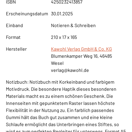
ISBN
4250232413857
Erscheinungsdatum
30.01.2025
Einband
Notieren & Schreiben
Format
210 x 17 x 165
Hersteller
Kawohl Verlag GmbH & Co. KG
Blumenkamper Weg 16, 46485
Wesel
verlag@kawohl.de
Notizbuch: Notizbuch mit Korkeinband und farbigem
Motivdruck. Die besondere Haptik dieses besonderen
Materials macht es zu einem schönen Geschenk. Die
Innenseiten mit gepunktetem Raster lassen höchste
Flexibilität in der Nutzung zu. Ein farblich passendes
Gummi hält das Buch gut zusammen und eine kleine
Schlaufe ermöglicht das Unterbringen eines Stiftes, so
wird es zum perfekten Begleiter für unterwegs. Format A5