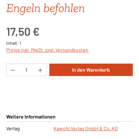
Engeln befohlen
Regulärer Preis:
17,50 €
Inhalt:
1
Preise inkl. MwSt. zzgl. Versandkosten
Produkt Anzahl: Gib den gewünschten Wert ei
In den Warenkorb
Weitere Informationen
Verlag
Kawohl Verlag GmbH & Co. KG