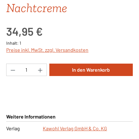
Nachtcreme
Regulärer Preis:
34,95 €
Inhalt:
1
Preise inkl. MwSt. zzgl. Versandkosten
Produkt Anzahl: Gib den gewünschten Wert ei
In den Warenkorb
Weitere Informationen
Verlag
Kawohl Verlag GmbH & Co. KG