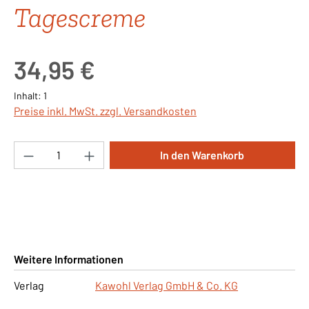
Tagescreme
Regulärer Preis:
34,95 €
Inhalt:
1
Preise inkl. MwSt. zzgl. Versandkosten
Produkt Anzahl: Gib den gewünschten Wert ei
In den Warenkorb
Weitere Informationen
Verlag
Kawohl Verlag GmbH & Co. KG