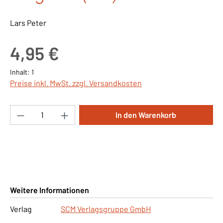
Lars Peter
Regulärer Preis:
4,95 €
Inhalt:
1
Preise inkl. MwSt. zzgl. Versandkosten
Produkt Anzahl: Gib den gewünschten Wert ei
In den Warenkorb
Weitere Informationen
Verlag
SCM Verlagsgruppe GmbH