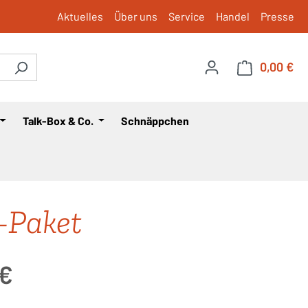
Aktuelles
Über uns
Service
Handel
Presse
0,00 €
War
Talk-Box & Co.
Schnäppchen
-Paket
is:
 €