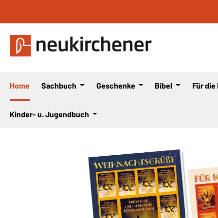
 Hauptinhalt springen
Zur Suche springen
Zur Hauptnavigation springen
Home
Sachbuch
Geschenke
Bibel
Für die
Kinder- u. Jugendbuch
Bildergalerie überspringen