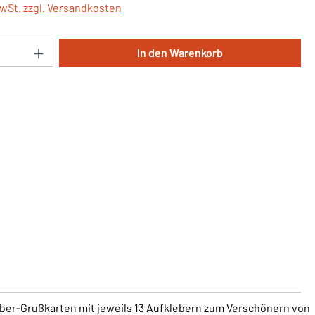
MwSt. zzgl. Versandkosten
Anzahl: Gib den gewünschten Wert ein oder 
In den Warenkorb
eber-Grußkarten mit jeweils 13 Aufklebern zum Verschönern von